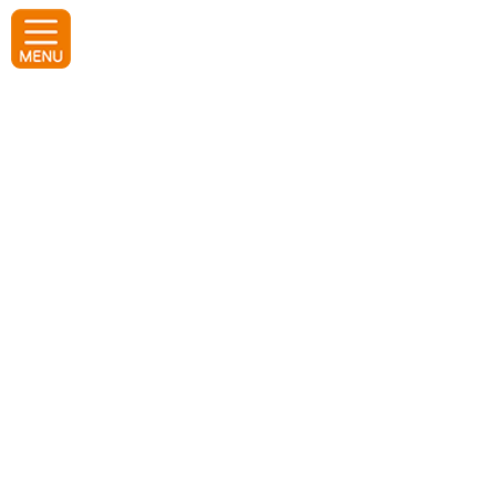
コ
ナ
ン
ビ
テ
ゲ
ン
ー
ツ
シ
へ
ョ
マナーアップキャンペーン 審査
ス
ン
キ
に
ッ
移
結果発表！
プ
動
2022年2月20日
ホーム
レポート
マナーアップキャンペーン 審査結果発表！