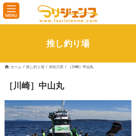
コ
ナ
ン
ビ
テ
ゲ
ン
ー
ツ
シ
へ
ョ
ス
ン
キ
に
推し釣り場
ッ
移
プ
動
ホーム
推し釣り場
神奈川県
［川崎］中山丸
［川崎］中山丸