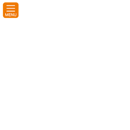
コ
ナ
ン
ビ
テ
ゲ
ン
ー
ツ
シ
へ
ョ
2026年5月23日 カサゴ釣り体
ス
ン
キ
に
ッ
移
験レポート
プ
動
2026年6月1日
ホーム
レポート
2026年5月23日 カサゴ釣り体験レポート
2026年5月23日(土)につりジェンヌ「カサゴ釣り体験」が行われま
した。