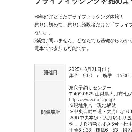
フライフィッシングを始めよ
昨年好評だったフライフィッシング体験！
釣りは初めて、釣りは経験者だけど「フライ
ない」。
経験は問いません。どなたでも基礎からわか
電車での参加も可能です。
2025年6月21日(土)
開催日
集合 9:00 / 解散 15:0
奈良子釣りセンター
〒409-0625 山梨県大月市七
https://www.narago.jp/
※現地集合・現地解散
※中央自動車道・大月ICより1
開催場所
※JR中央本線・大月駅より送
例：ＪＲ特急あずさ3号・松
千葉6：38→船橋6：53→錦糸