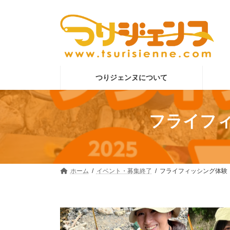
コ
ナ
ン
ビ
テ
ゲ
ン
ー
ツ
シ
へ
ョ
ス
ン
つりジェンヌについて
キ
に
ッ
移
プ
動
フライフィ
ホーム
イベント・募集終了
フライフィッシング体験［2