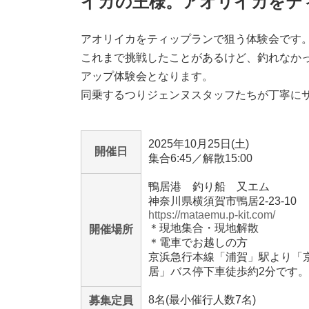
イカの王様。アオリイカをテ
アオリイカをティップランで狙う体験会です
これまで挑戦したことがあるけど、釣れなか
アップ体験会となります。
同乗するつりジェンヌスタッフたちが丁寧にサ
2025年10月25日(土)
開催日
集合6:45／解散15:00
鴨居港 釣り船 又エム
神奈川県横須賀市鴨居2-23-10
https://mataemu.p-kit.com/
＊現地集合・現地解散
開催場所
＊電車でお越しの方
京浜急行本線「浦賀」駅より「京
居」バス停下車徒歩約2分です。
8名(最小催行人数7名)
募集定員