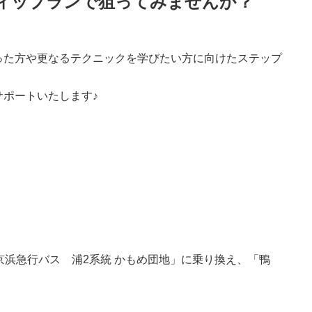
ィップランで狙ってみませんか？
。
った方や更なるテクニックを学びたい方に向けたステップ
ポートいたします♪
浜急行バス 浦2系統 かもめ団地」に乗り換え、「鴨