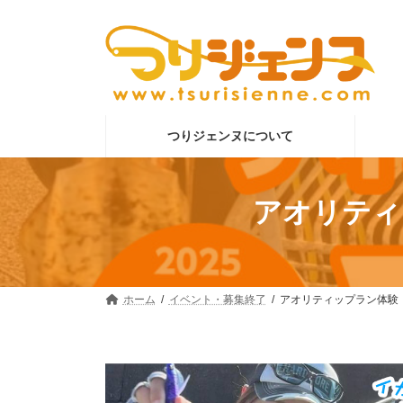
コ
ナ
ン
ビ
テ
ゲ
ン
ー
ツ
シ
へ
ョ
ス
ン
つりジェンヌについて
キ
に
ッ
移
プ
動
アオリティッ
ホーム
イベント・募集終了
アオリティップラン体験［2