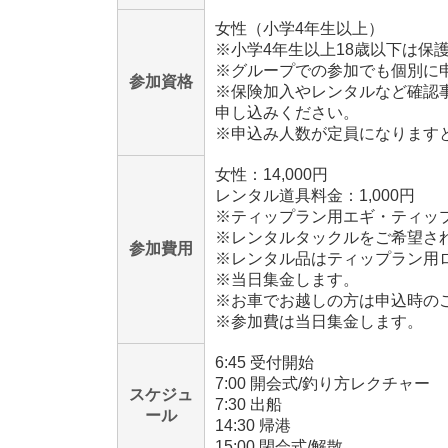
女性（小学4年生以上）
※小学4年生以上18歳以下は保
※グループでの参加でも個別に
参加資格
※保険加入やレンタルなど確認
申し込みください。
※申込み人数が定員になります
女性：14,000円
レンタル道具料金：1,000円
※ティップラン用エギ・ティッ
※レンタルタックルをご希望さ
参加費用
※レンタル品はティップラン用
※当日集金します。
※お車でお越しの方は申込時の
※参加費は当日集金します。
6:45 受付開始
7:00 開会式/釣り方レクチャー
スケジュ
7:30 出船
ール
14:30 帰港
15:00 閉会式/解散