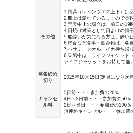
1.雨具（レインウエア上下）は
2.船上は濡れているますので長
3.荒天中止の場合は、前日の1
4.日焼け対策として日よけの帽
その他
5.船酔いが気になる方は、酔い
6.軽食など食事・飲み物は、各
7.ハサミ、タオル、イカ持ち帰
8.乗船中は、ライフジャケット
ライフジャケットをお持ちで無
募集締め
2025年10月15日(定員になり次
切り
5日前・・・参加費の20％
キャンセ
4日～3日前・・・参加費の50％
ル料
2日～当日・・・参加費の100％
無連絡キャンセル・・・参加費の