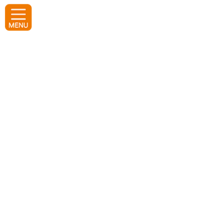
コ
ナ
ン
ビ
テ
ゲ
ン
ー
ツ
シ
へ
ョ
ス
ン
キ
に
d-loft
ッ
移
プ
動
ホーム
d-loft
防波堤キス釣り体験【2026年7月4日
イベント・募集終了
（土）開催】
2026年6月1日
天ぷら絶品のシロギスを釣ろう！ 駐車場、トイ
レ、監視スタッフ完備の秋田港北防波堤で、天
ぷらが美味しいシロギスを釣りませんか？イン
ストラクターが初心者でも簡単に釣れる釣り方
をレクチャーします。これから釣りを始めたい