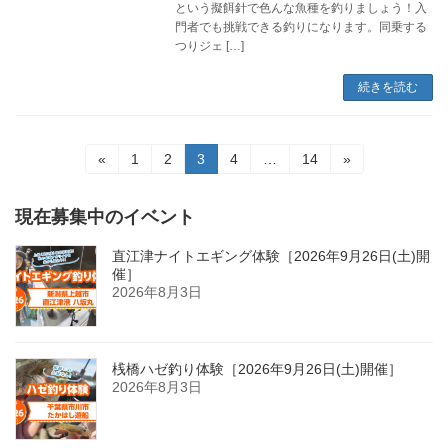
という擬餌針で色んな魚種を釣りましょう！入
門者でも挑戦できる釣りになります。同乗する
つりジェ […]
続きを読む
投
固
固
固
固
固
«
1
2
3
4
…
14
»
定
定
定
定
定
稿
ペ
ペ
ペ
ペ
ペ
ー
ー
ー
ー
ー
現在募集中のイベント
の
ジ
ジ
ジ
ジ
ジ
ペ
直江津ナイトエギング体験［2026年9月26日(土)開
催］
ー
2026年8月3日
ジ
送
桟橋ハゼ釣り体験［2026年9月26日(土)開催］
2026年8月3日
り