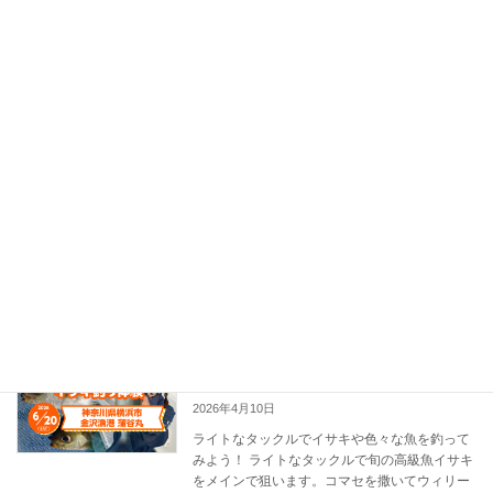
続きを読む
キス・アナゴ釣り体験［2026年5月30日
イベント・募集終了
(土)開催］
2026年4月13日
電車でもOK！江戸前キスとアナゴを堪能！ 江
戸前の魚の代表格キスとアナゴを両方狙える豪
華リレー釣り。楽々お昼に集合して、キス釣り
とアナゴ釣りができる欲張り釣り体験です。ア
ナゴは船宿さんで捌いてくれます！駅から近い
ので電車 […]
続きを読む
イサキ（ウィリー五目）体験［2026年6
イベント・募集終了
月20日(土)開催］
2026年4月10日
ライトなタックルでイサキや色々な魚を釣って
みよう！ ライトなタックルで旬の高級魚イサキ
をメインで狙います。コマセを撒いてウィリー