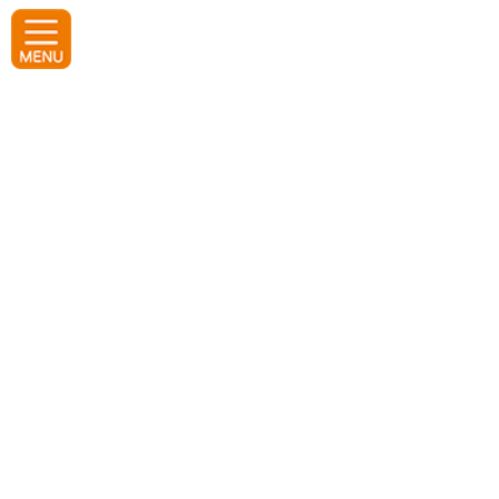
コ
ナ
ン
ビ
テ
ゲ
ン
ー
ツ
シ
へ
ョ
2023年10月22日 第9回女性だ
ス
ン
キ
に
ッ
移
けのカワハギフェスタ レポート
プ
動
2023年10月28日
ホーム
レポート
2023年10月22日 第9回女性だけのカワハギフェスタ レポート
関東会場