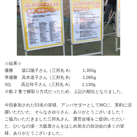
☆結果☆
優勝 坂口陽子さん（三邦丸 A） 1,355g
準優勝 高木道子さん（三邦丸 B） 1,085g
3位 高辻玲子さん（三邦丸 A） 1,130g
※船 2 隻で横取り方式だったため、上記の順位となりました。
今回参加された53名の皆様、アンバサダーとしてMCに、実釣に活
躍いただいた、そらなさゆりさん、ありがとうございました！
ご協力いただきました三邦丸さん、運営会場をご提供いただい
た、ひいなの湯・大阪屋さんをはじめ加太の自治会の多くの皆
様、ありがとうございました。